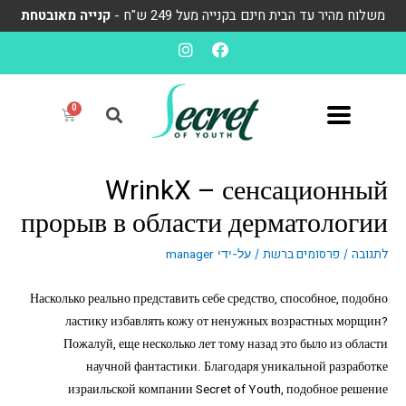
משלוח מהיר עד הבית חינם בקנייה מעל 249 ש"ח -
קנייה מאובטחת
WrinkX – сенсационный
прорыв в области дерматологии
לתגובה
פרסומים ברשת
manager
/
/ על-ידי
Насколько реально представить себе средство, способное, подобно
ластику избавлять кожу от ненужных возрастных морщин?
Пожалуй, еще несколько лет тому назад это было из области
научной фантастики. Благодаря уникальной разработке
израильской компании Secret of Youth, подобное решение