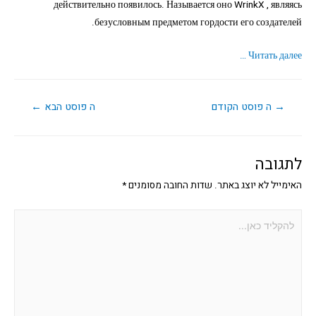
действительно появилось. Называется оно WrinkX , являясь
безусловным предметом гордости его создателей.
Читать далее …
→
ה פוסט הקודם
ה פוסט הבא
←
לתגובה
האימייל לא יוצג באתר.
שדות החובה מסומנים
*