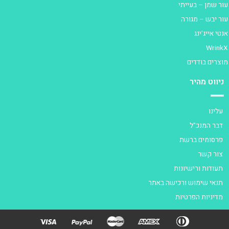
ור שמן – בעייתי
ור יבש – מגורה
נטי אייג'ינג
Wrink
וצרים בודדים
ניווט מהיר
עלינו
דבר המנכ"ל
פרסומים ברשת
צור קשר
תעודות ורישיונות
תנאי שימוש ורכישה באתר
מדיניות הפרטיות