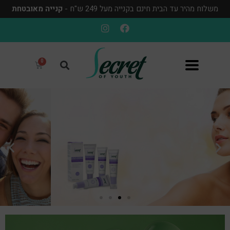
משלוח מהיר עד הבית חינם בקנייה מעל 249 ש"ח -
קנייה מאובטחת
AClear
relief symptoms of oily
problematic skin