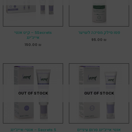
פסו סילק מסיכה לשיער
5Secrets – קיט אנטי
אייג'ינג
95.00
₪
150.00
₪
OUT OF STOCK
OUT OF STOCK
אנטי אייג'ינג סרום עיניים
5 Secrets – אנטי-אייג'ינג