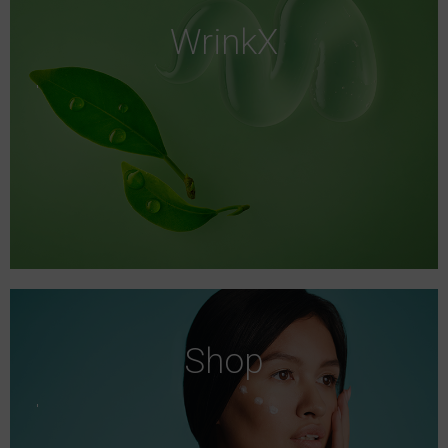
WrinkX
Shop