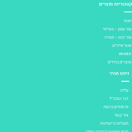
טגוריות מוצרים
נות
ור שמן – בעייתי
ור יבש – מגורה
נטי אייג'ינג
Wrink
וצרים בודדים
ניווט מהיר
עלינו
דבר המנכ"ל
פרסומים ברשת
צור קשר
תעודות ורישיונות
תנאי שימוש ורכישה באתר