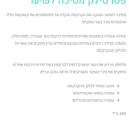
פסו סילק מסיכה לשיער
מסיכה לשיער המנקה את הקרקפת ומקלה על סימפטומים של קשקשת כולל
אדמומיות וגרד בעור מתקלף.
מסיכה עשירה בחומצות ואנזימים מפירות וירקות כגון: עגבנייה, תפוח וסלק.
המסכה מכילה רכיבים צמחיים המבצעים פילינג עדין ומנקים את שאריות
הלכלוך מהקרקפת.
מלפפון מרגיע את העור ומעניק לחות לקרקפת בעוד פירות וירקות אחרים
מחזקים את סיבי השיער ומעניקים לו מראה בוהק ובריא.
מנקה ומסיר לכלוך מהקרקפת
עשירה באנטי-אוקסידנטים
עשירה בויטמינים ומינרלים
200 מ"ל