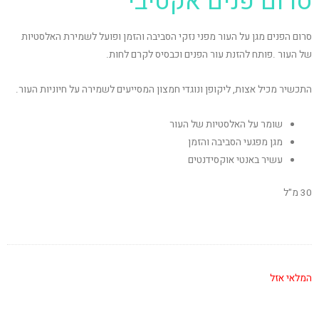
סרום פנים אקטיבי
סרום הפנים מגן על העור מפני נזקי הסביבה והזמן ופועל לשמירת האלסטיות
של העור .פותח להזנת עור הפנים וכבסיס לקרם לחות.
התכשיר מכיל אצות, ליקופן ונוגדי חמצון המסייעים לשמירה על חיוניות העור.
שומר על האלסטיות של העור
מגן מפגעי הסביבה והזמן
עשיר באנטי אוקסידנטים
30 מ"ל
המלאי אזל