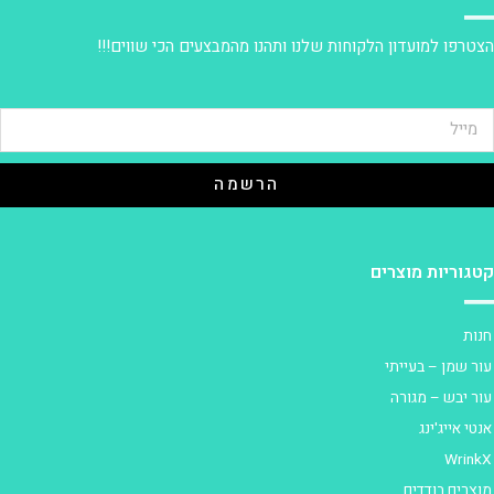
צטרפו למועדון הלקוחות שלנו ותהנו מהמבצעים הכי שווים!!!
הרשמה
טגוריות מוצרים
נות
ור שמן – בעייתי
ור יבש – מגורה
נטי אייג'ינג
Wrink
וצרים בודדים