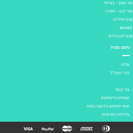
ור שמן – בעייתי
ור יבש – מגורה
נטי אייג'ינג
Wrink
וצרים בודדים
ניווט מהיר
עלינו
דבר המנכ"ל
פרסומים ברשת
צור קשר
תעודות ורישיונות
תנאי שימוש ורכישה באתר
מדיניות הפרטיות