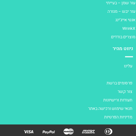
ור שמן – בעייתי
ור יבש – מגורה
נטי אייג'ינג
Wrink
וצרים בודדים
ניווט מהיר
עלינו
דבר המנכ"ל
פרסומים ברשת
צור קשר
תעודות ורישיונות
תנאי שימוש ורכישה באתר
מדיניות הפרטיות