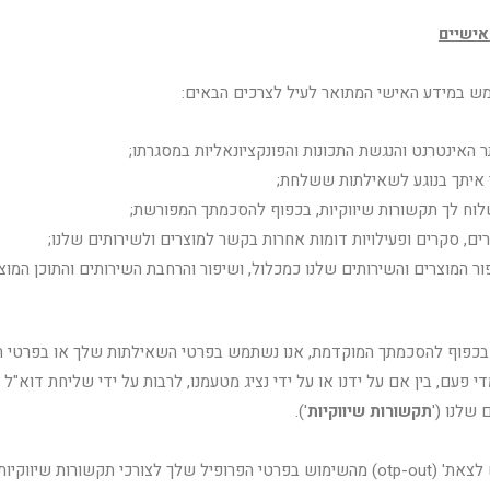
אישיים
ש במידע האישי המתואר לעיל לצרכים הבאים:
האינטרנט והנגשת התכונות והפונקציונאליות במסגרתו;
 איתך בנוגע לשאילתות ששלחת;
לוח לך תקשורות שיווקיות, בכפוף להסכמתך המפורשת;
ים, סקרים ופעילויות דומות אחרות בקשר למוצרים ולשירותים שלנו;
ור המוצרים והשירותים שלנו כמכלול, ושיפור והרחבת השירותים והתוכן המו
 בכפוף להסכמתך המוקדמת, אנו נשתמש בפרטי השאילתות שלך או בפרטי ה
י פעם, בין אם על ידנו או על ידי נציג מטעמנו, לרבות על ידי שליחת דוא"ל
 שלנו ('
תקשורות שיווקיות
').
באפשרותך 'לבקש לצאת' (otp-out) מהשימוש בפרטי הפרופיל שלך לצורכי תקשורות שיו