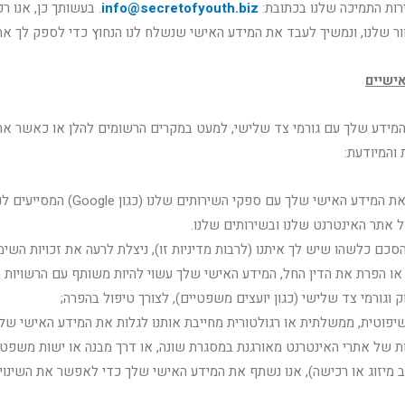
ות התמיכה שלנו בכתובת:
info@secretofyouth.biz
. בעשותך כן, אנו 
ר שלנו, ונמשיך לעבד את המידע האישי שנשלח לנו הנחוץ כדי לספק לך את
אישיים
מידע שלך עם גורמי צד שלישי, למעט במקרים הרשומים להלן או כאשר אתה
והמיודעת:
אנו נשתף את המידע האישי שלך עם ספקי השירותים שלנ
 אתר האינטרנט שלנו ובשירותים שלנו.
כם כלשהו שיש לך איתנו (לרבות מדיניות זו), ניצלת לרעה את זכויות השי
או הפרת את הדין החל, המידע האישי שלך עשוי להיות משותף עם הרשויות ה
 וגורמי צד שלישי (כגון יועצים משפטיים), לצורך טיפול בהפרה;
פוטית, ממשלתית או רגולטורית מחייבת אותנו לגלות את המידע האישי שלך
ת של אתרי האינטרנט מאורגנת במסגרת שונה, או דרך מבנה או ישות משפט
מיזוג או רכישה), אנו נשתף את המידע האישי שלך כדי לאפשר את השינוי 