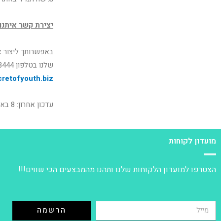
יצירת קשר איתנו
באפשרותך ליצור א
שלנו בטלפון 03-6343444, או בפקס במספר 03-5534094, ובדואר אלקטרוני בכתובת
retofyouth.biz
עדכון אחרון: 8 באוקטובר, 2018.
מועדון לקוחות
הצטרפו למועדון הלקוחות שלנו ותהנו מהמבצעים הכי שווים!!!
הרשמה