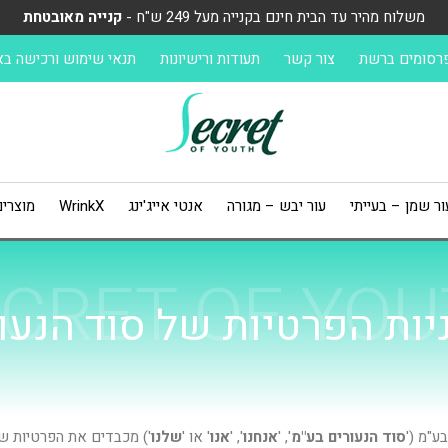
משלוח מהיר עד הבית חינם בקנייה מעל 249 ש"ח -
קנייה מאובטחת
רסומים ברשת
צור קשר
תעודות ורישיונות
תנאי שימוש ורכישה ב
ור שמן – בעייתי
עור יבש – מגורה
אנטי אייג'ינג
WrinkX
מוצרי
CRET OF YO
יות הפרטיות של סוד הנעו
ע"מ ('
סוד הנעורים בע"מ
', '
אנחנו
', '
אנו
' או '
שלנו
') מכבדים את הפרטיות של