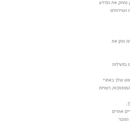
רק נמחק את המידע
 השירותים.
 נותן את
ו (כגון Google) המסייעים לנו בפעילות
מוש שלך באתרי
מוסמכות, רשויות
;
יים אחרים
המבני.