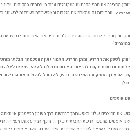
ות
') מסבירה את נוהגי הפרטיות המקובלים עבור השירותים המקוונים שלנו 
www.secretofyouth.co.il . המדיניות גם מתארת את הזכויות והאפשרויות העומדות לרשו
ק תוכן ומידע אודות סוד הנעורים בע"מ ומספק את האפשרות לרכוש את ה
מוצרים
').
י חוק לספק את המידע, ומתן המידע האמור נתון להסכמתך הבלתי מותנית
אילתות ורכישות מקוונות) באתר האינטרנט שלנו לא יהיו זמינים לאלה 
ש. אם אינך מספק את המידע הנדרש, לא תוכל להשלים את הרכישה ש
שלך.
נו אוספים
כוש את המוצרים שלנו, באפשרותך להירשם דרך חשבון הפייסבוק או האינס
אנו אוספים מחשבון הרשת החברתית שלך הן היקף המידע אותו מעמידה הר
ברירת מחדל, בהתאם להגדרות הפרטיות שלך. המידע שאנו אוספים באופן ז