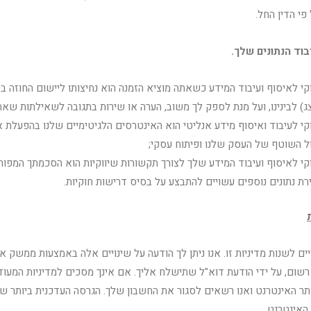
י הדין החל.
וד הנתונים שלך.
י לאיסוף ועיבוד המידע כשאתה מוציא הזמנה הוא נחיצותו ליישום החוזה בינ
) לבינינו, ועל מנת לספק לך משוב, הערה או שירות בתגובה לשאילתות שאת
י לעיבוד ואיסוף מידע אנליטי הוא האינטרסים הלגיטימיים שלנו בהפעלת 
ול השוטף של העסק שלנו ופיתוח עסקי;
י לאיסוף ועיבוד המידע שלך לצורך תקשורות שיווקיות הוא הסכמתך המפור
רת נתונים נוספים עשויים להתבצע על בסיס דרישות חוקיות.
ים לשנות מדיניות זו. אנו ניתן לך הודעה על שינויים אלה באמצעות ממשק א
ם, על ידי הודעת דוא"ל שתישלח אליך. אם אינך מסכים למדיניות המעוד
ר האינטרנט ואנו רשאים לסגור את החשבון שלך. הגרסה העדכנית ביותר של 
האינטרנט.