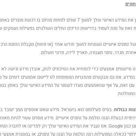
ונים
. אנו נאחסן את המידע האישי שלך למשך 7 שנים לפחות מהיום בו רכשת מ
ת זאת על מנת לעמוד בדרישות הדינים החלים השולטים בפעילות העסקים של
של נתונים אישיים נשמרות למשך חודש אחד (או פחות) מקבלת הזמנת הרכ
רת: מגדר, נתוני תעבורה, תאריך לידה, פרטי תשלום.
נו מיישמים אמצעים כדי להפחית את הסיכונים לנזק, אובדן מידע וגישה לא 
מידע. אנו גם מבקשים מהחברות המסונפות לנו ליישם אמצעים דומים על מ
 עם זאת, על אף שהאמצעים נועדו לשמור על המידע האישי שלך באופן בטוח, 
המוחלטת.
צות גבולות
. בסיס פעילותנו הוא בישראל. מידע שאנו אוספים ממך יעובד ב
ירופית כבעלת הגנה הולמת על נתונים אישיים. מידע מסוים עשוי להיות מאוחס
באמצעות שירותי ענן כגון Google. אנו נעביר את המידע האישי שלך רק למדינה או לחברה
רופי ככאלה המפעילות רמה הולמת של הגנה על נתונים, או במסגרת אמצעי ה