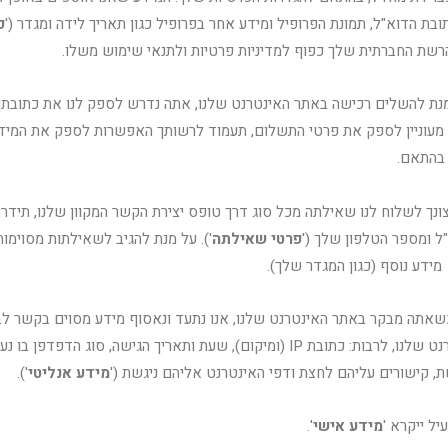
ת הדוא"ל, תמונת הפרופיל ומידע אחר בפרופיל כגון תאריך לידה ומגדר ('
פ
שת החברתית שלך כפוף למדיניות פרטיות ולתנאי שימוש משלו.
מנת להשלים רכישה באתר האינטרנט שלנו, אתה נדרש לספק לנו את כתובתך 
מעוניין לספק את פרטי התשלום, תעמוד לרשותך האפשרות לספק את המידע
 בהתאם.
ונך לשלוח לנו שאילתה מכל סוג דרך טופס יצירת הקשר המקוון שלנו, תידר
ל ומספר הטלפון שלך ('
פרטי שאילתה
'). על מנת להגיב לשאילתות מסוימות,
דע נוסף (כגון המגדר שלך).
כשאתה מבקר באתר האינטרנט שלנו, אנו נתעד ונאסוף מידע מסוים בקשר לב
שלך באתר האינטרנט שלנו, לרבות: כתובת IP (ומיקום), שעת ותאריך הגישה, סוג הדפד
קישורים עליהם לחצת ודפי האינטרנט אליהם ניגשת ('
מידע אנליטי
').
יל ייקרא '
מידע אישי
'.